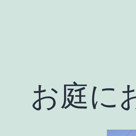
コ
ン
テ
ン
ツ
へ
ス
キ
お庭に
ッ
プ