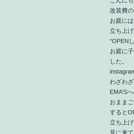
こんにちは
改装費の
お庭には
立ち上げ
“OPE
お庭に子
した。
inst
わざわざ
EMA’
おままご
するとO
立ち上げの
見に来て