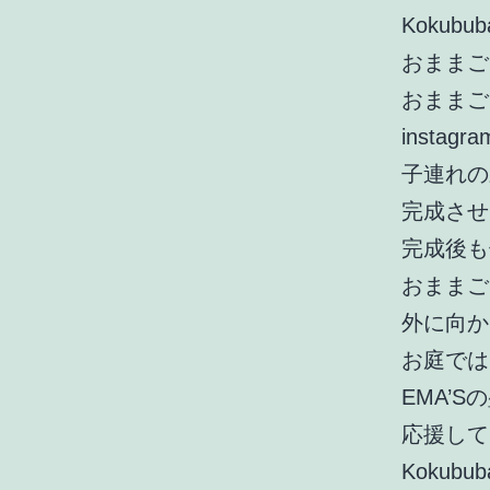
Kokub
おままご
おままご
insta
子連れの
完成させ
完成後も
おままご
外に向か
お庭では
EMA’
応援して
Kokubu